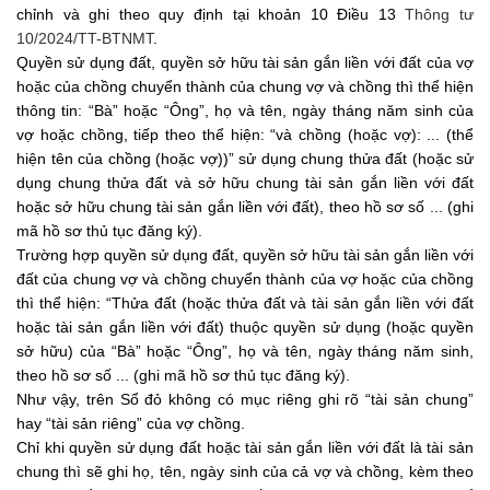
chỉnh và ghi theo quy định tại khoản 10 Điều 13
Thông tư
10/2024/TT-BTNMT
.
Quyền sử dụng đất, quyền sở hữu tài sản gắn liền với đất của vợ
hoặc của chồng chuyển thành của chung vợ và chồng thì thể hiện
thông tin: “Bà” hoặc “Ông”, họ và tên, ngày tháng năm sinh của
vợ hoặc chồng, tiếp theo thể hiện: “và chồng (hoặc vợ): ... (thể
hiện tên của chồng (hoặc vợ))” sử dụng chung thửa đất (hoặc sử
dụng chung thửa đất và sở hữu chung tài sản gắn liền với đất
hoặc sở hữu chung tài sản gắn liền với đất), theo hồ sơ số ... (ghi
mã hồ sơ thủ tục đăng ký).
Trường hợp quyền sử dụng đất, quyền sở hữu tài sản gắn liền với
đất của chung vợ và chồng chuyển thành của vợ hoặc của chồng
thì thể hiện: “Thửa đất (hoặc thửa đất và tài sản gắn liền với đất
hoặc tài sản gắn liền với đất) thuộc quyền sử dụng (hoặc quyền
sở hữu) của “Bà” hoặc “Ông”, họ và tên, ngày tháng năm sinh,
theo hồ sơ số ... (ghi mã hồ sơ thủ tục đăng ký).
Như vậy, trên Sổ đỏ không có mục riêng ghi rõ “tài sản chung”
hay “tài sản riêng” của vợ chồng.
Chỉ khi quyền sử dụng đất hoặc tài sản gắn liền với đất là tài sản
chung thì sẽ ghi họ, tên, ngày sinh của cả vợ và chồng, kèm theo