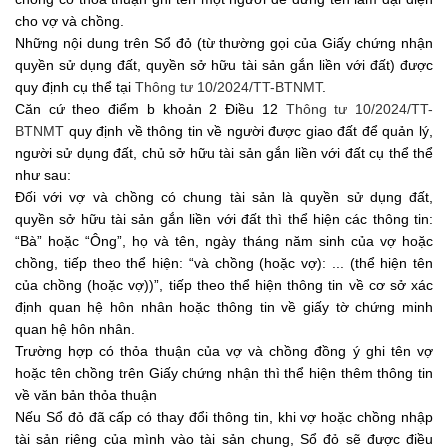
cho vợ và chồng.
Những nội dung trên Sổ đỏ (từ thường gọi của Giấy chứng nhận
quyền sử dụng đất, quyền sở hữu tài sản gắn liền với đất) được
quy định cụ thể tại
Thông tư 10/2024/TT-BTNMT
.
Căn cứ theo điểm b khoản 2 Điều 12
Thông tư 10/2024/TT-
BTNMT
quy định về thông tin về người được giao đất để quản lý,
người sử dụng đất, chủ sở hữu tài sản gắn liền với đất cụ thể thể
như sau:
Đối với vợ và chồng có chung tài sản là quyền sử dụng đất,
quyền sở hữu tài sản gắn liền với đất thì thể hiện các thông tin:
“Bà” hoặc “Ông”, họ và tên, ngày tháng năm sinh của vợ hoặc
chồng, tiếp theo thể hiện: “và chồng (hoặc vợ): ... (thể hiện tên
của chồng (hoặc vợ))”, tiếp theo thể hiện thông tin về cơ sở xác
định quan hệ hôn nhân hoặc thông tin về giấy tờ chứng minh
quan hệ hôn nhân.
Trường hợp có thỏa thuận của vợ và chồng đồng ý ghi tên vợ
hoặc tên chồng trên Giấy chứng nhận thì thể hiện thêm thông tin
về văn bản thỏa thuận
Nếu Sổ đỏ đã cấp có thay đổi thông tin, khi vợ hoặc chồng nhập
tài sản riêng của mình vào tài sản chung, Sổ đỏ sẽ được điều