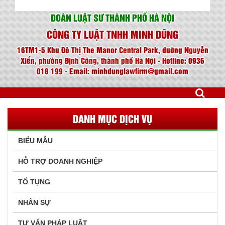
ĐOÀN LUẬT SƯ THÀNH PHỐ HÀ NỘI
CÔNG TY LUẬT TNHH MINH DŨNG
16TM1-5 Khu Đô Thị The Manor Central Park, đường Nguyễn
Xiển, phường Định Công, thành phố Hà Nội - Hotline: 0936
018 199 - Email: minhdunglawfirm@gmail.com
DANH MỤC DỊCH VỤ
BIỂU MẪU
HỖ TRỢ DOANH NGHIỆP
TỐ TỤNG
NHÂN SỰ
TƯ VẤN PHÁP LUẬT