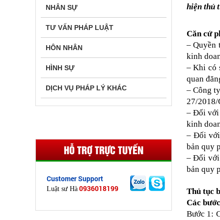
hiện thủ 
NHÂN SỰ
TƯ VẤN PHÁP LUẬT
Căn cứ p
– Quyền t
HÔN NHÂN
kinh doan
– Khi có 
HÌNH SỰ
quan đăng
DỊCH VỤ PHÁP LÝ KHÁC
– Công ty
27/2018/Q
– Đối với
kinh doan
– Đối vớ
bản quy p
HỖ TRỢ TRỰC TUYẾN
– Đối vớ
bản quy p
Customer Support
0936018199
Luật sư Hà
Thủ tục 
Các bước
Bước 1: C