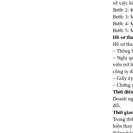
về việc b
Bước 2: K
Bước 3: M
Bước 4: M
Bước 5: M
Hồ sơ th
Hồ sơ tha
– Thông b
– Nghị qu
viên trở 
công ty đ
– Giấy ủy
– Chứng m
Thời điể
Doanh ngh
đổi.
Thời gian
Trong thờ
hiện thay
thông báo