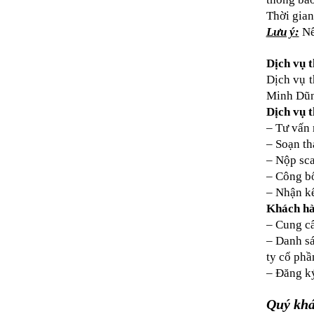
Thời gian
Lưu ý:
Nế
Dịch vụ 
Dịch vụ t
Minh Dũng
Dịch vụ 
– Tư vấn 
– Soạn th
– Nộp sca
– Công bố
– Nhận kế
Khách hà
– Cung cấ
– Danh sá
ty cổ phầ
– Đăng ký
Quý khá