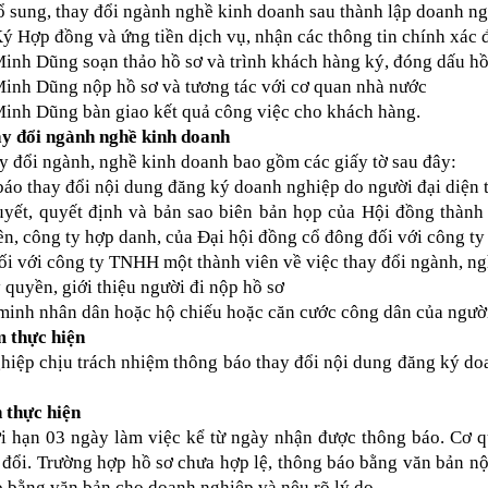
ổ sung, thay đổi ngành nghề kinh doanh sau thành lập doanh ng
ý Hợp đồng và ứng tiền dịch vụ, nhận các thông tin chính xác 
inh Dũng soạn thảo hồ sơ và trình khách hàng ký, đóng dấu hồ
inh Dũng nộp hồ sơ và tương tác với cơ quan nhà nước
inh Dũng bàn giao kết quả công việc cho khách hàng.
ay đổi ngành nghề kinh doanh
y đổi ngành, nghề kinh doanh bao gồm các giấy tờ sau đây:
áo thay đổi nội dung đăng ký doanh nghiệp do người đại diện 
yết, quyết định và bản sao biên bản họp của Hội đồng thành 
lên, công ty hợp danh, của Đại hội đồng cổ đông đối với công t
ối với công ty TNHH một thành viên về việc thay đổi ngành, n
 quyền, giới thiệu người đi nộp hồ sơ
inh nhân dân hoặc hộ chiếu hoặc căn cước công dân của ngườ
m thực hiện
iệp chịu trách nhiệm thông báo thay đổi nội dung đăng ký doa
 thực hiện
i hạn 03 ngày làm việc kể từ ngày nhận được thông báo. Cơ q
 đổi. Trường hợp hồ sơ chưa hợp lệ, thông báo bằng văn bản nộ
 bằng văn bản cho doanh nghiệp và nêu rõ lý do.