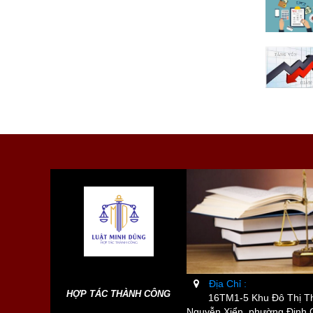
Địa Chỉ :
HỢP TÁC THÀNH CÔNG
16TM1-5 Khu Đô Thị Th
Nguyễn Xiển, phường Định 