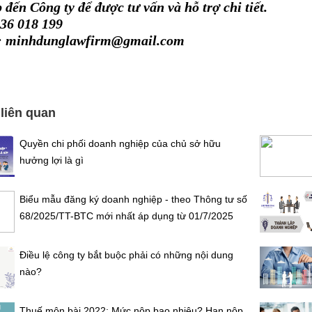
p đến Công ty để được tư vấn và hỗ trợ chi tiết.
36 018 199
 minhdunglawfirm@gmail.com
 liên quan
Quyền chi phối doanh nghiệp của chủ sở hữu
hưởng lợi là gì
Biểu mẫu đăng ký doanh nghiệp - theo Thông tư số
68/2025/TT-BTC mới nhất áp dụng từ 01/7/2025
Điều lệ công ty bắt buộc phải có những nội dung
nào?
Thuế môn bài 2022: Mức nộp bao nhiêu? Hạn nộp