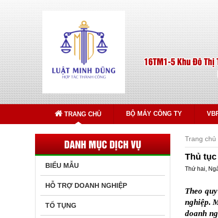
16TM1-5 Khu Đô Thị 
BỘ MÁY CÔNG TY
VB
TRANG CHỦ
Trang chủ
DANH MỤC DỊCH VỤ
Thủ tục
BIỂU MẪU
Thứ hai, Ng
HỖ TRỢ DOANH NGHIỆP
Theo quy
nghiệp. M
TỐ TỤNG
doanh ng