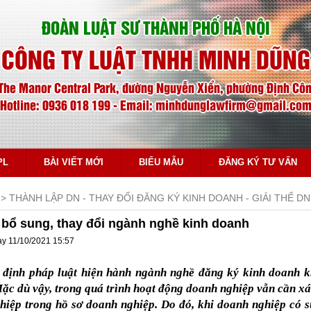
ĐOÀN LUẬT SƯ THÀNH PHỐ HÀ NỘI
CÔNG TY LUẬT TNHH MINH DŨNG
The Manor Central Park, đường Nguyễn Xiển, phường Định Công
Hotline: 0936 018 199 - Email: minhdunglawfirm@gmail.co
PL
BÀI VIẾT MỚI
BIỂU MẪU
ĐĂNG KÝ TƯ VẤN
THÀNH LẬP DN - THAY ĐỔI ĐĂNG KÝ KINH DOANH - GIẢI THỂ DN
 bổ sung, thay đổi ngành nghề kinh doanh
ày 11/10/2021 15:57
 định pháp luật hiện hành ngành nghề đăng ký kinh doanh k
ặc dù vậy, trong quá trình hoạt động doanh nghiệp vẫn cần x
hiệp trong hồ sơ doanh nghiệp. Do đó, khi doanh nghiệp có s