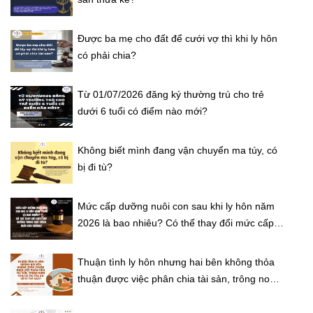
Được ba mẹ cho đất để cưới vợ thì khi ly hôn
có phải chia?
Từ 01/07/2026 đăng ký thường trú cho trẻ
dưới 6 tuổi có điểm nào mới?
Không biết mình đang vận chuyển ma túy, có
bị đi tù?
Mức cấp dưỡng nuôi con sau khi ly hôn năm
2026 là bao nhiêu? Có thể thay đổi mức cấp
dưỡng trong quá trình nuôi con không?
Thuận tình ly hôn nhưng hai bên không thỏa
thuận được việc phân chia tài sản, trông nom
con cái thì Tòa án xử lý thế nào?