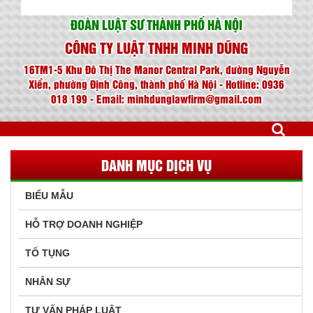
ĐOÀN LUẬT SƯ THÀNH PHỐ HÀ NỘI
CÔNG TY LUẬT TNHH MINH DŨNG
16TM1-5 Khu Đô Thị The Manor Central Park, đường Nguyễn
Xiển, phường Định Công, thành phố Hà Nội - Hotline: 0936
018 199 - Email: minhdunglawfirm@gmail.com
DANH MỤC DỊCH VỤ
BIỂU MẪU
HỖ TRỢ DOANH NGHIỆP
TỐ TỤNG
NHÂN SỰ
TƯ VẤN PHÁP LUẬT