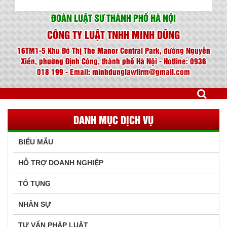
ĐOÀN LUẬT SƯ THÀNH PHỐ HÀ NỘI
CÔNG TY LUẬT TNHH MINH DŨNG
16TM1-5 Khu Đô Thị The Manor Central Park, đường Nguyễn
Xiển, phường Định Công, thành phố Hà Nội - Hotline: 0936
018 199 - Email: minhdunglawfirm@gmail.com
DANH MỤC DỊCH VỤ
BIỂU MẪU
HỖ TRỢ DOANH NGHIỆP
TỐ TỤNG
NHÂN SỰ
TƯ VẤN PHÁP LUẬT