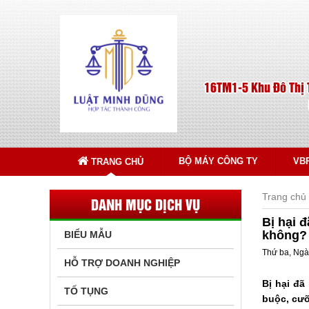
16TM1-5 Khu Đô Thị 
BỘ MÁY CÔNG TY
VB
TRANG CHỦ
Trang chủ
DANH MỤC DỊCH VỤ
Bị hại 
không?
BIỂU MẪU
Thứ ba, Ngà
HỖ TRỢ DOANH NGHIỆP
Bị hại đã
TỐ TỤNG
buộc, cưỡ