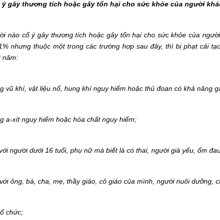
 ý gây thương tích hoặc gây tổn hại cho sức khỏe của người khá
ời nào cố ý gây thương tích hoặc gây tổn hại cho sức khỏe của ngườ
1% nhưng thuộc một trong các trường hợp sau đây, thì bị phạt cải t
3 năm:
g vũ khí, vật liệu nổ, hung khí nguy hiểm hoặc thủ đoạn có khả năng g
g a-xít nguy hiểm hoặc hóa chất nguy hiểm;
 với người dưới 16 tuổi, phụ nữ mà biết là có thai, người già yếu, ốm 
 với ông, bà, cha, mẹ, thầy giáo, cô giáo của mình, người nuôi dưỡng,
tổ chức;