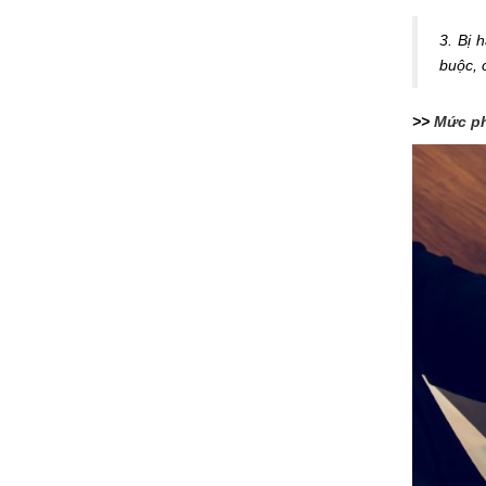
3. Bị 
buộc, 
>>
Mức phạ