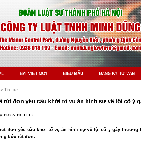
ĐOÀN LUẬT SƯ THÀNH PHỐ HÀ NỘI
CÔNG TY LUẬT TNHH MINH DŨNG
The Manor Central Park, đường Nguyễn Xiển, phường Định Công
Hotline: 0936 018 199 - Email: minhdunglawfirm@gmail.co
PL
BÀI VIẾT MỚI
BIỂU MẪU
ĐĂNG KÝ TƯ VẤN
Tin tức
đã rút đơn yêu cầu khởi tố vụ án hình sự về tội cố ý 
y 02/06/2026 11:10
 rút đơn yêu cầu khởi tố vụ án hình sự về tội cố ý gây thương 
ng bức rút đơn.