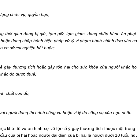
 dụng chức vụ, quyền hạn;
ng thời gian đang bị giữ, tạm giữ, tạm giam, đang chấp hành án phạt
hoặc đang chấp hành biện pháp xử lý vi phạm hành chính đưa vào cơ
o cơ sở cai nghiện bắt buộc;
ê gây thương tích hoặc gây tổn hại cho sức khỏe của người khác ho
khác do được thuê;
ính chất côn đồ;
 với người đang thi hành công vụ hoặc vì lý do công vụ của nạn nhân.
iệc khởi tố vụ án hình sự về tội cố ý gây thương tích thuộc một tron
 cầu của bị hại hoặc người đại diện của bị hại là người dưới 18 tuổi, 