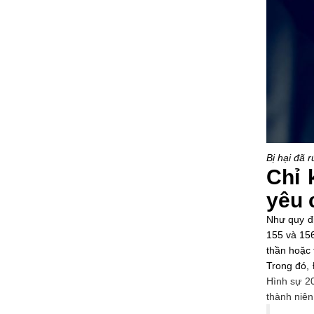
Bị hại đã 
Chỉ 
yêu 
Như quy đị
155 và 156
thần hoặc 
Trong đó, 
Hình sự 2
thành niê