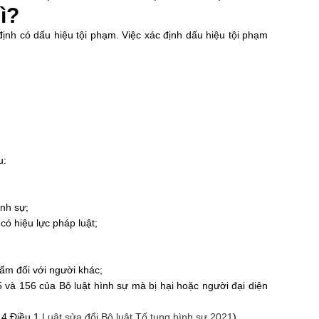
ì?
 định có dấu hiệu tội phạm. Việc xác định dấu hiệu tội phạm
u:
ình sự;
có hiệu lực pháp luật;
hẩm đối với người khác;
5 và 156 của Bộ luật hình sự mà bị hại hoặc người đại diện
 4 Điều 1
Luật sửa đổi Bộ luật Tố tụng hình sự 2021
)