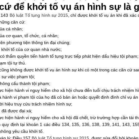
cứ để khởi tố vụ án hình sự là g
u 143
Bộ luật Tố tụng hình sự 2015
, chỉ được khởi tố vụ án khi đã xác
hững căn cứ:
của cá nhân;
của cơ quan, tổ chức, cá nhân;
trên phương tiện thông tin đại chúng;
ị khởi tố của cơ quan nhà nước;
có thẩm quyền tiến hành tố tụng trực tiếp phát hiện dấu hiệu tội phạm;
ạm tội tự thú.
cũng không được khởi tố vụ án hình sự khi có một trong các căn cứ sa
 sự việc phạm tội;
không cấu thành tội phạm;
ực hiện hành vi nguy hiểm cho xã hội chưa đến tuổi chịu trách nhiệm h
 hành vi phạm tội của họ đã có bản án hoặc quyết định đình chỉ vụ án 
hời hiệu truy cứu trách nhiệm hình sự;
 đã được đại xá;
ực hiện hành vi nguy hiểm cho xã hội đã chết, trừ trường hợp cần tái t
 quy định tại khoản 1 các điều 134, 135, 136, 138, 139, 141, 143, 15
 không yêu cầu khởi tố.
áp lý: Điều 157
Bộ luật Tố tụng hình sự 2015
, được sửa đổi bởi khoản