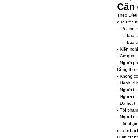
Căn 
Theo Điề
dựa trên n
- Tố giác 
- Tin báo 
- Tin báo 
- Kiến ngh
- Cơ quan 
- Người ph
Đồng thời 
- Không có
- Hành vi 
- Người th
- Người mà
- Đã hết t
- Tội phạm
- Người th
- Tội phạm
của bị hại
(Căn cứ ph