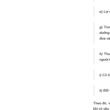
e) Lợi
g) Tro
dưỡng 
đưa và
h) Thu
người 
i) Có t
k) Đối
Theo đó, v
khi có yêu