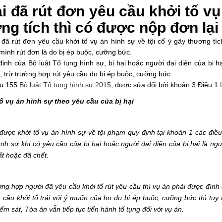
ại đã rút đơn yêu cầu khởi tố vụ
ng tích thì có được nộp đơn lạ
 đã rút đơn yêu cầu khởi tố vụ án hình sự về tội cố ý gây thương t
mình rút đơn là do bị ép buộc, cưỡng bức.
ịnh của Bộ luật Tố tụng hình sự, bị hại hoặc người đại diện của bị h
i, trừ trường hợp rút yêu cầu do bị ép buộc, cưỡng bức.
ều 155
Bộ luật Tố tụng hình sự 2015
, được sửa đổi bởi khoản 3 Điều 1
ố vụ án hình sự theo yêu cầu của bị hại
 được khởi tố vụ án hình sự về tội phạm quy định tại khoản 1 các điề
ình sự khi có yêu cầu của bị hại hoặc người đại diện của bị hại là n
ất hoặc đã chết.
ờng hợp người đã yêu cầu khởi tố rút yêu cầu thì vụ án phải được đình
u cầu khởi tố trái với ý muốn của họ do bị ép buộc, cưỡng bức thì tuy
ểm sát, Tòa án vẫn tiếp tục tiến hành tố tụng đối với vụ án.