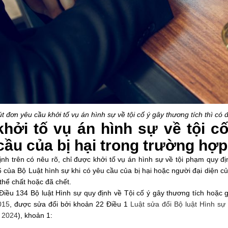
rút đơn yêu cầu khởi tố vụ án hình sự về tội cố ý gây thương tích thì có
khởi tố vụ án hình sự về tội c
cầu của bị hại trong trường hợ
nh trên có nêu rõ, chỉ được khởi tố vụ án hình sự về tội phạm quy đị
 của Bộ Luật hình sự khi có yêu cầu của bị hại hoặc người đại diện củ
thể chất hoặc đã chết.
Điều 134 Bộ luật Hình sự quy định về Tội cố ý gây thương tích hoặc
015
, được sửa đổi bởi khoản 22 Điều 1
Luật sửa đổi Bộ luật Hình sự
n 2024
), khoản 1: