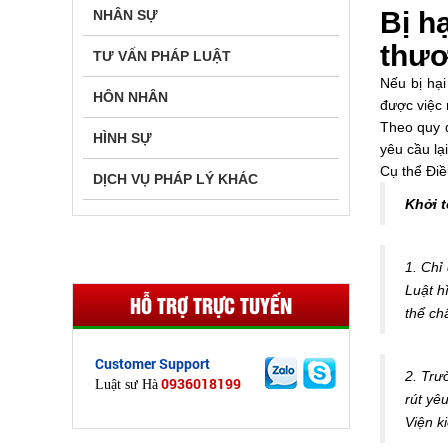
Bị h
NHÂN SỰ
thươ
TƯ VẤN PHÁP LUẬT
Nếu bị hại
HÔN NHÂN
được việc 
Theo quy đ
HÌNH SỰ
yêu cầu lạ
Cụ thể Đi
DỊCH VỤ PHÁP LÝ KHÁC
Khởi t
1. Chỉ
Luật h
HỖ TRỢ TRỰC TUYẾN
thể ch
Customer Support
2. Trư
0936018199
Luật sư Hà
rút yê
Viện ki