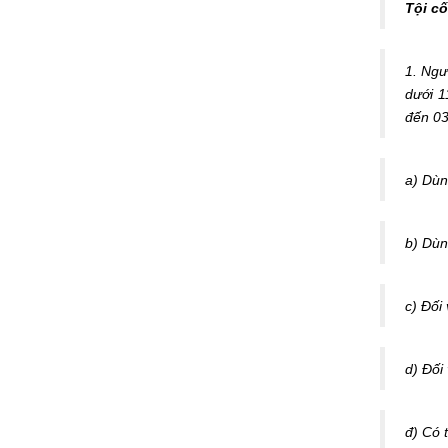
Tội cố
1. Ngư
dưới 1
đến 0
a) Dùn
b) Dùn
c) Đối
d) Đối
đ) Có 